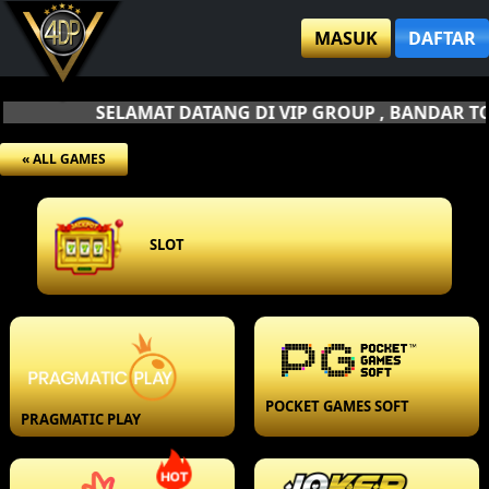
MASUK
DAFTAR
SELAMAT DATANG DI VIP GROUP , BANDAR TO
« ALL GAMES
SLOT
POCKET GAMES SOFT
PRAGMATIC PLAY