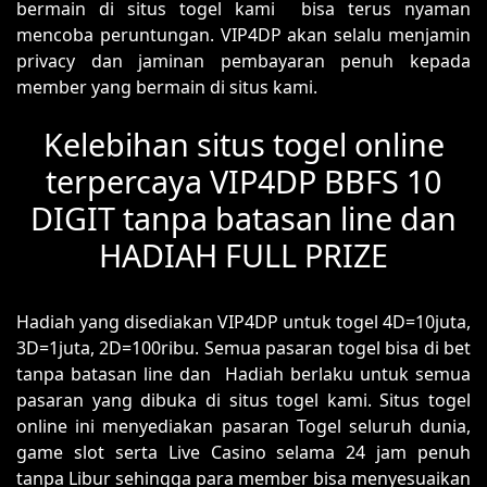
bermain di situs togel kami bisa terus nyaman
mencoba peruntungan. VIP4DP akan selalu menjamin
privacy dan jaminan pembayaran penuh kepada
member yang bermain di situs kami.
Kelebihan situs togel online
terpercaya VIP4DP BBFS 10
DIGIT tanpa batasan line dan
HADIAH FULL PRIZE
Hadiah yang disediakan VIP4DP untuk togel 4D=10juta,
3D=1juta, 2D=100ribu. Semua pasaran togel bisa di bet
tanpa batasan line dan Hadiah berlaku untuk semua
pasaran yang dibuka di situs togel kami. Situs togel
online ini menyediakan pasaran Togel seluruh dunia,
game slot serta Live Casino selama 24 jam penuh
tanpa Libur sehingga para member bisa menyesuaikan