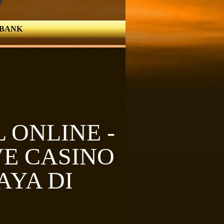
 BANK
 ONLINE -
VE CASINO
AYA DI