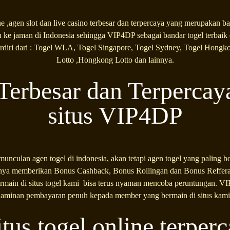
ine ,agen slot dan live casino terbesar dan terpercaya yang merupaka
an ke jaman di Indonesia sehingga VIP4DP sebagai bandar togel terba
terdiri dari : Togel WLA, Togel Singapore, Togel Sydney, Togel Hong
Lotto ,Hongkong Lotto dan lainnya.
Terbesar dan Terpercay
situs VIP4DP
nculan agen togel di indonesia, akan tetapi agen togel yang paling bo
 memberikan Bonus Cashback, Bonus Rollingan dan Bonus Refferal
main di situs togel kami bisa terus nyaman mencoba peruntungan. VI
jaminan pembayaran penuh kepada member yang bermain di situs kami
itus togel online terpe